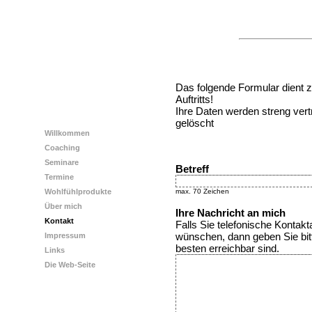
Das folgende Formular dient 
Auftritts!
Ihre Daten werden streng vertr
gelöscht
Willkommen
Coaching
Seminare
Betreff
Termine
max. 70 Zeichen
Wohlfühlprodukte
Über mich
Ihre Nachricht an mich
Kontakt
Falls Sie telefonische Konta
wünschen, dann geben Sie bit
Impressum
besten erreichbar sind.
Links
Die Web-Seite